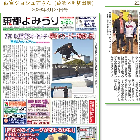
西宮ジョシュアさん
（葛飾区堀切出身
）
2
2
026
年
3月27
日号
【
バックナ