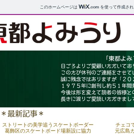
このホームページは
.com
を使って作成され
「東都よみ
日ごろよりご愛顧いただいてお
このたび休刊のご連絡をさせて
誠に残念ではありますが「２０
１９７５年に創刊し約５１年間
今後は形を変えて読者の皆様と
長きに渡りご愛読いただきまし
＊最新記事＊
ストリートの美学追うスケートボーダー
チェコ
葛飾区のスケートボード場新設に協力
元広島カ