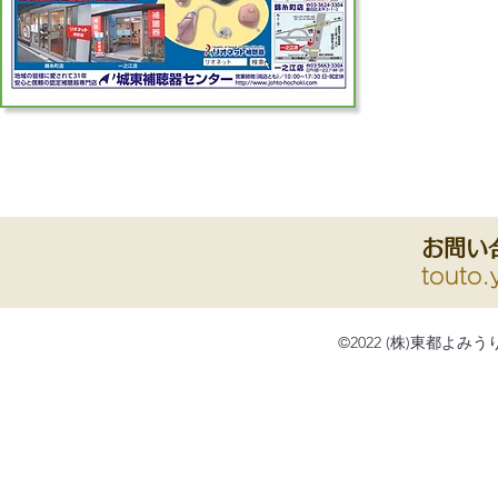
【1面 人物紹介】の
バックナンバーは
こちら
から
お問い
touto.
©2022 (株)東都よみ